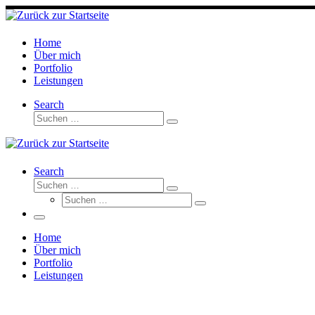
Zum
Inhalt
springen
Home
Über mich
Portfolio
Leistungen
Search
Suche
Suchen …
Search
Suche
Suchen …
Suche
Suchen …
Menü
Home
Über mich
Portfolio
Leistungen